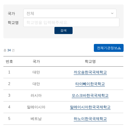
국가
학교명
검색
전체기관정보
총
34
건
번호
국가
학교명
1
대만
까오숑한국국제학교
2
대만
타이뻬이한국학교
3
러시아
모스크바한국국제학교
4
말레이시아
말레이시아한국국제학교
5
베트남
하노이한국국제학교