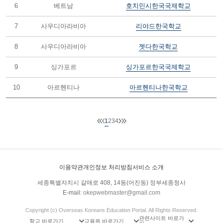
6
베트남
호치민시한국국제학교
7
사우디아라비아
리야드한국학교
8
사우디아라비아
젯다한국학교
9
싱가포르
싱가포르한국국제학교
10
아르헨티나
아르헨티나한국학교
1
2
3
4
이용약관
개인정보 처리방침
서비스 소개
세종특별자치시 갈매로 408, 14동(어진동) 정부세종청사
E-mail:
okepwebmaster@gmail.com
Copyright (c) Overseas Koreans Education Portal. All Rights Reserved.
관련사이트 바로가
학교 바로가기
교육원 바로가기